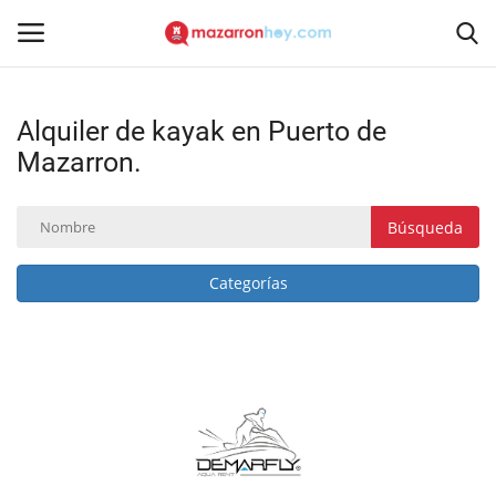
Alquiler de kayak en Puerto de
Acceso
Registrarse
Mazarron.
Inicio
Búsqueda
Contacto
Categorías
Noticias
Mazarrón Hoy
Entrevistas
Reportajes