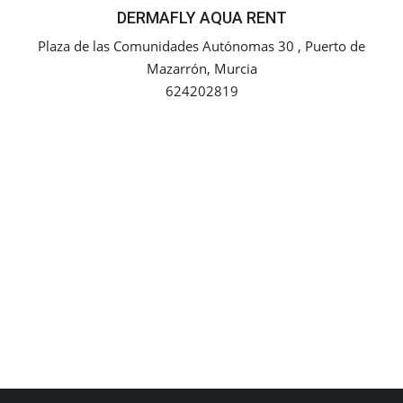
DERMAFLY AQUA RENT
Empresas
Plaza de las Comunidades Autónomas 30 , Puerto de
Mazarrón, Murcia
Mapa de Mazarrón
624202819
Vídeos
Galerías
Contacto
Empresas