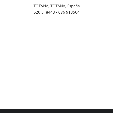
TOTANA, TOTANA, España
Empresas
620 518443 - 686 913504
Mapa de Mazarrón
Vídeos
Galerías
Contacto
Empresas