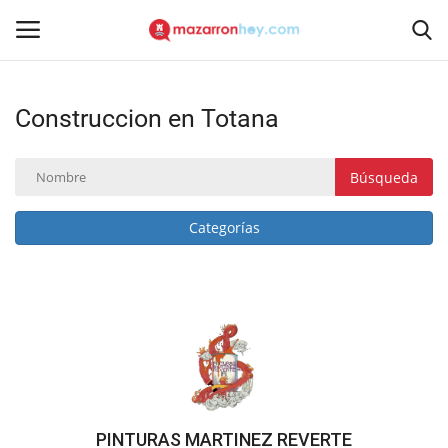
Construccion en Totana
Acceso
Registrarse
Inicio
Búsqueda
Contacto
Categorías
Noticias
Mazarrón Hoy
Entrevistas
Reportajes
PINTURAS MARTINEZ REVERTE