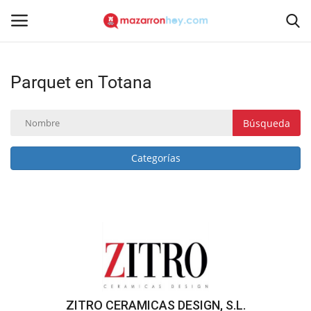
Parquet en Totana
Acceso
Registrarse
Inicio
Búsqueda
Contacto
Categorías
Noticias
Mazarrón Hoy
Entrevistas
Reportajes
ZITRO CERAMICAS DESIGN, S.L.