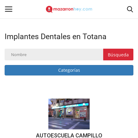
Implantes Dentales en Totana
Acceso
Registrarse
Inicio
Búsqueda
Contacto
Categorías
Noticias
Mazarrón Hoy
Entrevistas
Reportajes
AUTOESCUELA CAMPILLO