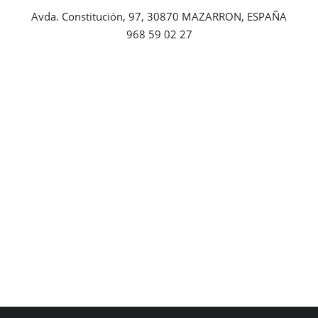
Avda. Constitución, 97, 30870 MAZARRON, ESPAÑA
Empresas
968 59 02 27
Mapa de Mazarrón
Vídeos
Galerías
Contacto
Empresas