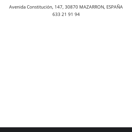
Avenida Constitución, 147, 30870 MAZARRON, ESPAÑA
Empresas
633 21 91 94
Mapa de Mazarrón
Vídeos
Galerías
Contacto
Empresas