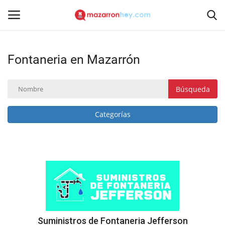
Fontaneria en Mazarrón
Acceso
Registrarse
Inicio
Búsqueda
Contacto
Categorías
Noticias
Mazarrón Hoy
Entrevistas
Reportajes
Suministros de Fontaneria Jefferson