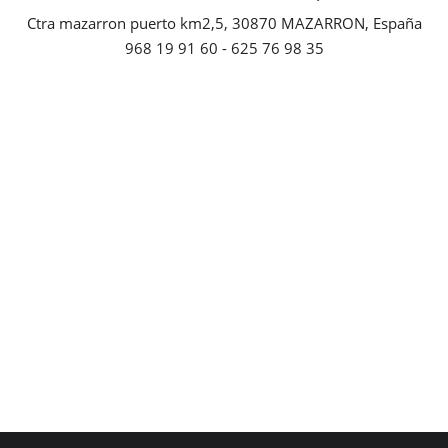
Ctra mazarron puerto km2,5, 30870 MAZARRON, España
Empresas
968 19 91 60 - 625 76 98 35
Mapa de Mazarrón
Vídeos
Galerías
Contacto
Empresas