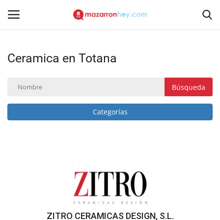
Ceramica en Totana
Acceso
Registrarse
Inicio
Búsqueda
Contacto
Categorías
Noticias
Mazarrón Hoy
Entrevistas
Reportajes
ZITRO CERAMICAS DESIGN, S.L.