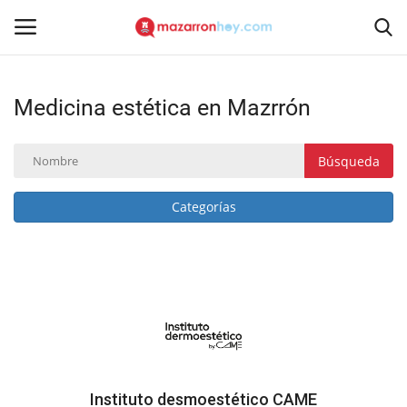
Medicina estética en Mazrrón
Acceso
Registrarse
Inicio
Búsqueda
Contacto
Categorías
Noticias
Mazarrón Hoy
Entrevistas
Reportajes
Instituto desmoestético CAME