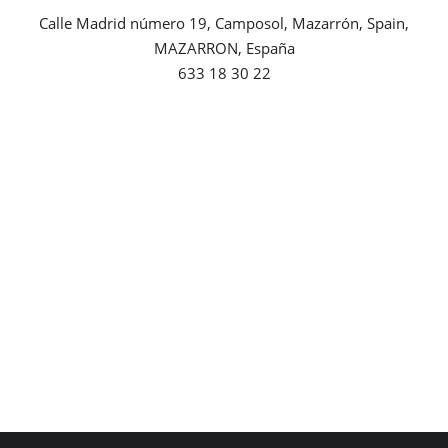
Calle Madrid número 19, Camposol, Mazarrón, Spain,
Empresas
MAZARRON, España
633 18 30 22
Mapa de Mazarrón
Vídeos
Galerías
Contacto
Empresas