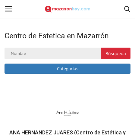
Centro de Estetica en Mazarrón
Acceso
Registrarse
Inicio
Búsqueda
Contacto
Categorías
Noticias
Mazarrón Hoy
Entrevistas
Reportajes
ANA HERNANDEZ JUARES (Centro de Estética y