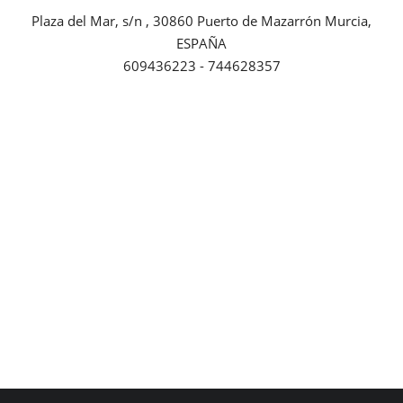
Plaza del Mar, s/n , 30860 Puerto de Mazarrón Murcia,
Empresas
ESPAÑA
609436223 - 744628357
Mapa de Mazarrón
Vídeos
Galerías
Contacto
Empresas