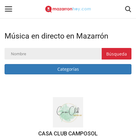
Música en directo en Mazarrón
Acceso
Registrarse
Inicio
Búsqueda
Contacto
Categorías
Noticias
Mazarrón Hoy
Entrevistas
Reportajes
CASA CLUB CAMPOSOL