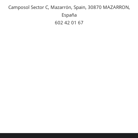
Camposol Sector C, Mazarrón, Spain, 30870 MAZARRON,
Empresas
España
602 42 01 67
Mapa de Mazarrón
Vídeos
Galerías
Contacto
Empresas