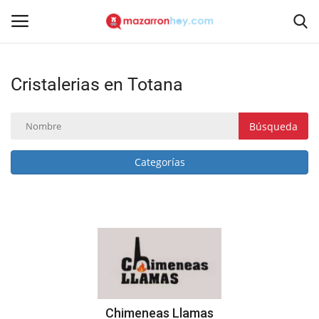
Cristalerias en Totana
Acceso
Registrarse
Inicio
Búsqueda
Contacto
Categorías
Noticias
Mazarrón Hoy
Entrevistas
Reportajes
Chimeneas Llamas