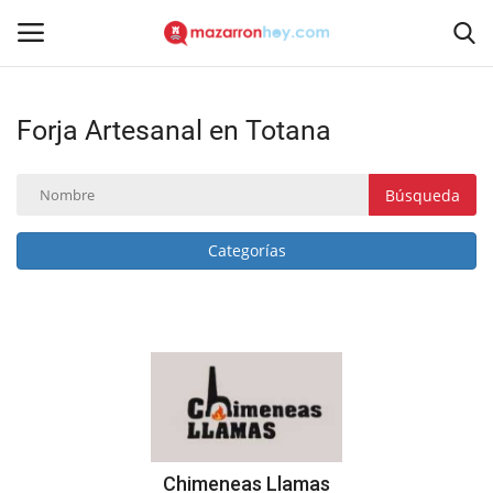
Forja Artesanal en Totana
Acceso
Registrarse
Inicio
Búsqueda
Contacto
Categorías
Noticias
Mazarrón Hoy
Entrevistas
Reportajes
Chimeneas Llamas