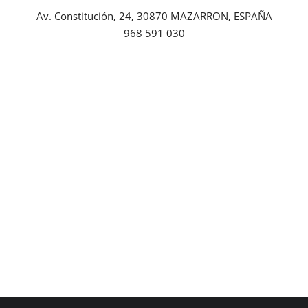
Av. Constitución, 24, 30870 MAZARRON, ESPAÑA
Empresas
968 591 030
Mapa de Mazarrón
Vídeos
Galerías
Contacto
Empresas