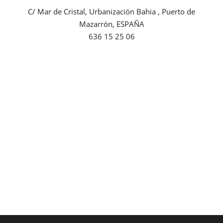
C/ Mar de Cristal, Urbanización Bahia , Puerto de
Empresas
Mazarrón, ESPAÑA
636 15 25 06
Mapa de Mazarrón
Vídeos
Galerías
Contacto
Empresas