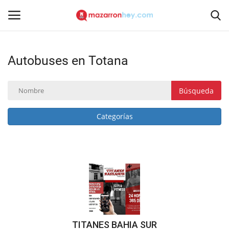
Autobuses en Totana
Acceso
Registrarse
Inicio
Búsqueda
Contacto
Categorías
Noticias
Mazarrón Hoy
Entrevistas
Reportajes
TITANES BAHIA SUR