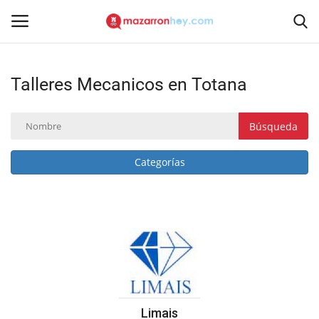
Talleres Mecanicos en Totana
Acceso
Registrarse
Inicio
Búsqueda
Contacto
Categorías
Noticias
Mazarrón Hoy
Entrevistas
Reportajes
Limais