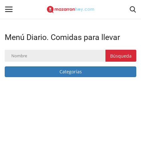
Menú Diario. Comidas para llevar
Acceso
Registrarse
Inicio
Búsqueda
Contacto
Categorías
Noticias
Mazarrón Hoy
Entrevistas
Reportajes