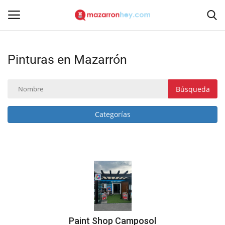
Pinturas en Mazarrón
Acceso
Registrarse
Inicio
Búsqueda
Contacto
Categorías
Noticias
Mazarrón Hoy
Entrevistas
Reportajes
Paint Shop Camposol