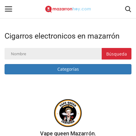
Cigarros electronicos en mazarrón
Acceso
Registrarse
Inicio
Búsqueda
Contacto
Categorías
Noticias
Mazarrón Hoy
Entrevistas
Reportajes
Vape queen Mazarrón.