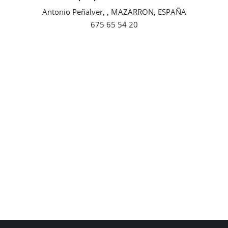
Antonio Peñalver, , MAZARRON, ESPAÑA
Empresas
675 65 54 20
Mapa de Mazarrón
Vídeos
Galerías
Contacto
Empresas