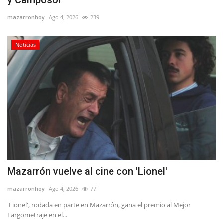
mazarronhoy
Ago 4, 2026
239
Noticias
Mazarrón vuelve al cine con 'Lionel'
mazarronhoy
Ago 4, 2026
77
'Lionel', rodada en parte en Mazarrón, gana el premio al Mejor
Largometraje en el...