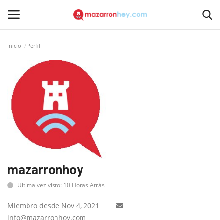
Inicio
Perfil
Acceso
Registrarse
Inicio
Contacto
Noticias
Mazarrón Hoy
mazarronhoy
Ultima vez visto: 10 Horas Atrás
Entrevistas
Miembro desde Nov 4, 2021
Reportajes
info@mazarronhoy.com