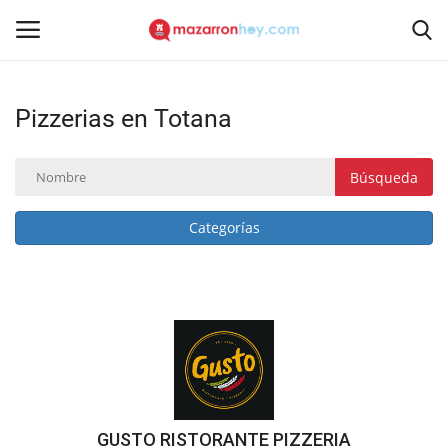
Pizzerias en Totana
Acceso
Registrarse
Inicio
Búsqueda
Contacto
Categorías
Noticias
Mazarrón Hoy
Entrevistas
Reportajes
GUSTO RISTORANTE PIZZERIA