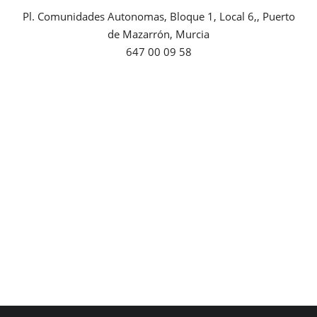
Pl. Comunidades Autonomas, Bloque 1, Local 6,, Puerto
Empresas
de Mazarrón, Murcia
647 00 09 58
Mapa de Mazarrón
Vídeos
Galerías
Contacto
Empresas