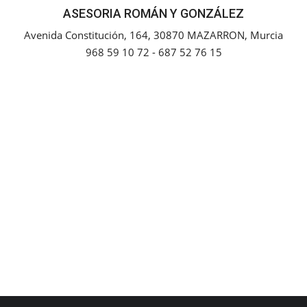
ASESORIA ROMÁN Y GONZÁLEZ
Empresas
Avenida Constitución, 164, 30870 MAZARRON, Murcia
968 59 10 72 - 687 52 76 15
Mapa de Mazarrón
Vídeos
Galerías
Contacto
Empresas