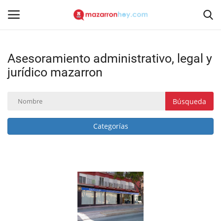
Asesoramiento administrativo, legal y
Acceso
Registrarse
jurídico mazarron
Inicio
Búsqueda
Contacto
Categorías
Noticias
Mazarrón Hoy
Entrevistas
Reportajes