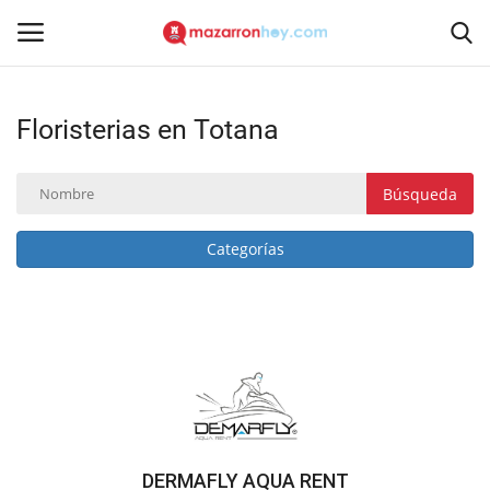
Floristerias en Totana
Acceso
Registrarse
Inicio
Búsqueda
Contacto
Categorías
Noticias
Mazarrón Hoy
Entrevistas
Reportajes
DERMAFLY AQUA RENT