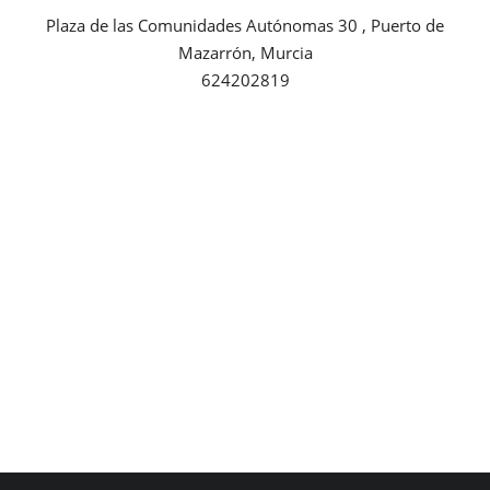
Plaza de las Comunidades Autónomas 30 , Puerto de
Empresas
Mazarrón, Murcia
624202819
Mapa de Mazarrón
Vídeos
Galerías
Contacto
Empresas