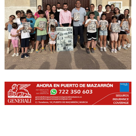
Empresas
Mapa de Mazarrón
Vídeos
Galerías
Contacto
Empresas