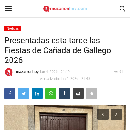
Noticias
Acceso
Registrarse
Presentadas esta tarde las
Fiestas de Cañada de Gallego
Inicio
2026
Contacto
mazarronhoy
Jun 4, 2026 - 21:40
91
Actualizado: Jun 4, 2026 - 21:43
Noticias
Mazarrón Hoy
Entrevistas
Reportajes