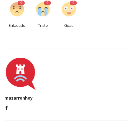
0
0
0
Enfadado
Triste
Guau
mazarronhoy