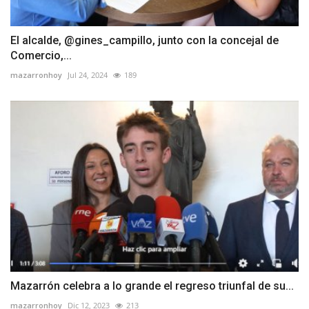
El alcalde, @gines_campillo, junto con la concejal de
Comercio,...
mazarronhoy
Jul 24, 2024
189
Mazarrón celebra a lo grande el regreso triunfal de su...
mazarronhoy
Dic 12, 2023
213