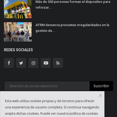
Más de 300 personas forman el dispositivo para
reforzar...
ATRM denuncia presuntas irregularidades en la
gestión de...
REDES SOCIALES
Suscribir
Esta web utiliza cookies propias y de terceros para ofrecer
una experiencia de usuario completa. Si continua navegando
Política de privacidad
Aviso legal
Política de cookies
acepta dichas cookies. Puede ver nuestra política de cookies