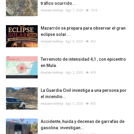
tráfico ocurrido...
mazarronhoy
Ago 7, 2026
1016
Mazarrón se prepara para observar el gran
eclipse solar...
mazarronhoy
Ago 6, 2026
462
Terremoto de intensidad 4,1 , con epicentro
en Mula.
mazarronhoy
Ago 2, 2026
409
La Guardia Civil investiga a una persona por
el incendio...
mazarronhoy
Ago 5, 2026
405
Accidente, huida y decenas de garrafas de
gasolina: investigan...