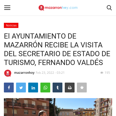
Noticias
Acceso
Registrarse
El AYUNTAMIENTO DE
MAZARRÓN RECIBE LA VISITA
Inicio
DEL SECRETARIO DE ESTADO DE
Contacto
TURISMO, FERNANDO VALDÉS
Noticias
mazarronhoy
Feb 23, 2022 - 03:21
195
Mazarrón Hoy
Entrevistas
Reportajes