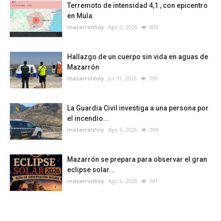
Terremoto de intensidad 4,1 , con epicentro
en Mula.
mazarronhoy
Ago 2, 2026
403
Hallazgo de un cuerpo sin vida en aguas de
Mazarrón
mazarronhoy
Jul 31, 2026
395
La Guardia Civil investiga a una persona por
el incendio...
mazarronhoy
Ago 5, 2026
394
Mazarrón se prepara para observar el gran
eclipse solar...
mazarronhoy
Ago 6, 2026
341