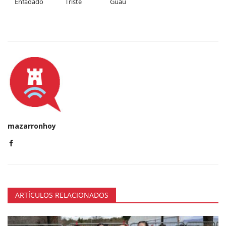
Enfadado
Triste
Guau
mazarronhoy
ARTÍCULOS RELACIONADOS