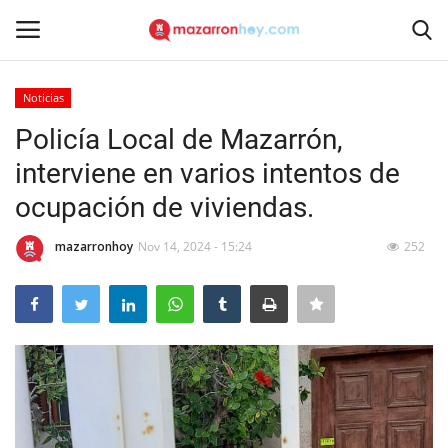
Noticias
Acceso
Registrarse
Policía Local de Mazarrón,
interviene en varios intentos de
Inicio
ocupación de viviendas.
Contacto
mazarronhoy
Nov 14, 2024 - 15:24
252
Noticias
Mazarrón Hoy
Entrevistas
Reportajes