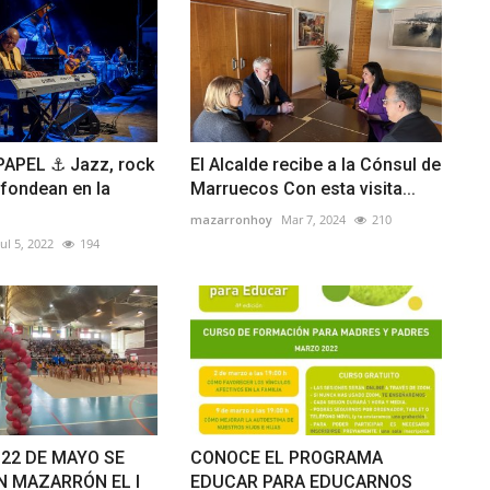
APEL ⚓ Jazz, rock
El Alcalde recibe a la Cónsul de
fondean en la
Marruecos Con esta visita...
mazarronhoy
Mar 7, 2024
210
Jul 5, 2022
194
 22 DE MAYO SE
CONOCE EL PROGRAMA
N MAZARRÓN EL I
EDUCAR PARA EDUCARNOS