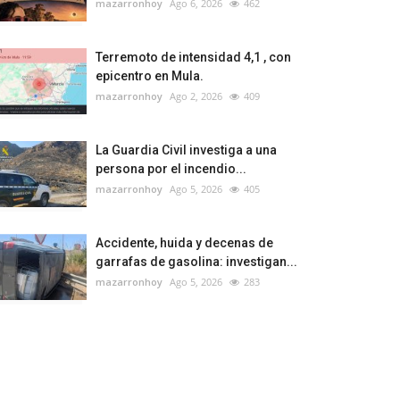
mazarronhoy
Ago 6, 2026
462
Terremoto de intensidad 4,1 , con
epicentro en Mula.
mazarronhoy
Ago 2, 2026
409
La Guardia Civil investiga a una
persona por el incendio...
mazarronhoy
Ago 5, 2026
405
Accidente, huida y decenas de
garrafas de gasolina: investigan...
mazarronhoy
Ago 5, 2026
283