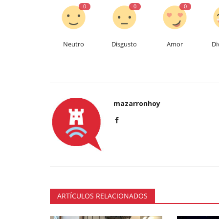
0
0
0
Neutro
Disgusto
Amor
Di
mazarronhoy
ARTÍCULOS RELACIONADOS