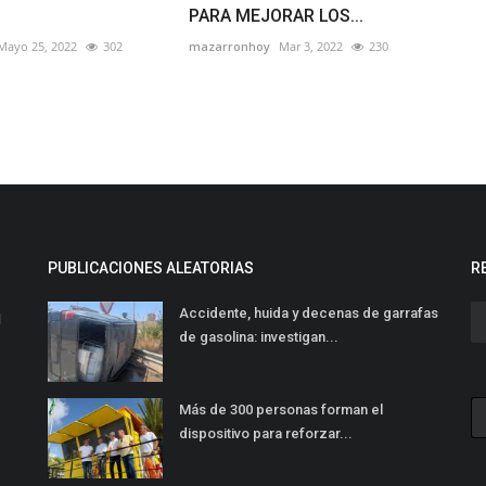
PARA MEJORAR LOS...
Mayo 25, 2022
302
mazarronhoy
Mar 3, 2022
230
PUBLICACIONES ALEATORIAS
R
Accidente, huida y decenas de garrafas
l
de gasolina: investigan...
Más de 300 personas forman el
dispositivo para reforzar...