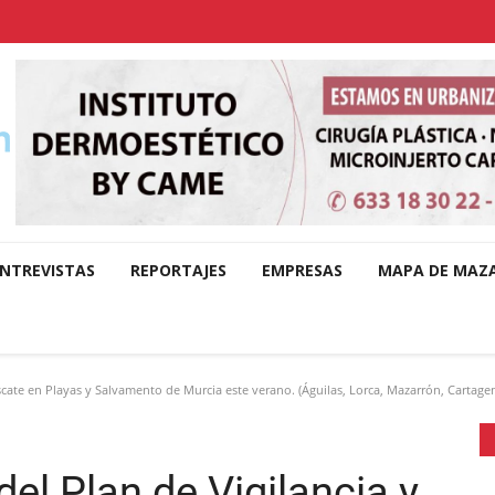
NTREVISTAS
REPORTAJES
EMPRESAS
MAPA DE MAZ
ate en Playas y Salvamento de Murcia este verano. (Águilas, Lorca, Mazarrón, Cartagena
el Plan de Vigilancia y