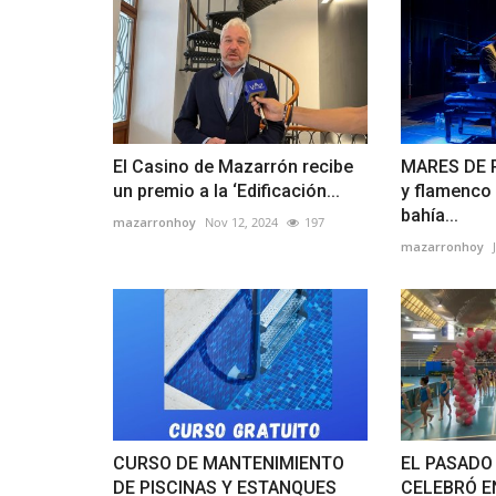
El Casino de Mazarrón recibe
MARES DE P
un premio a la ‘Edificación...
y flamenco 
bahía...
mazarronhoy
Nov 12, 2024
197
mazarronhoy
CURSO DE MANTENIMIENTO
EL PASADO
DE PISCINAS Y ESTANQUES
CELEBRÓ E