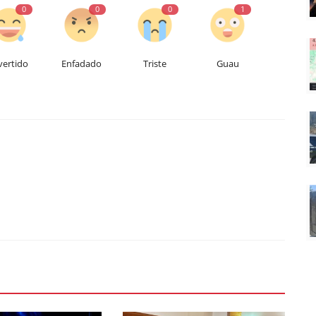
0
0
0
1
vertido
Enfadado
Triste
Guau