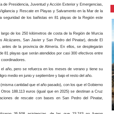
ía de Presidencia, Juventud y Acción Exterior y Emergencias,
 Vigilancia y Rescate en Playas y Salvamento en la Mar de la
la seguridad de los bañistas en 81 playas de la Región este
o largo de los 250 kilómetros de costa de la Región de Murcia
os Alcázares, San Javier y San Pedro del Pinatar), desde El
, antes de la provincia de Almería. En ellos, se desplegarán
de 81 playas que serán atendidos por casi 300 efectivos entre
y coordinadores.
o el año, pero se refuerza en los meses de verano y tiene su
eligro medio en junio y septiembre y bajo el resto del año.
s (misma cantidad que el año pasado), con los que el Gobierno
 Otros 188.113 euros (igual que en 2025) se destinan a Cruz
aciones de rescate con bases en San Pedro del Pinatar,
lizaron 35.508 asistencias, de las que 23.743 no fueron