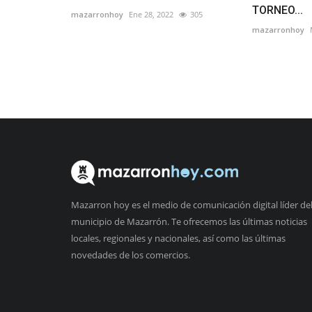
TORNEO...
mazarronhoy
Ene 28, 2022
305
mazarronhoy
Mazarron hoy es el medio de comunicación digital líder de
municipio de Mazarrón. Te ofrecemos las últimas noticias
locales, regionales y nacionales, así como las últimas
novedades de los comercios.