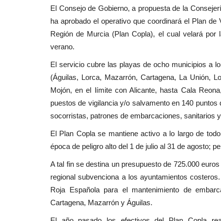
El Consejo de Gobierno, a propuesta de la Consejer
ha aprobado el operativo que coordinará el Plan de
Región de Murcia (Plan Copla), el cual velará por 
verano.
El servicio cubre las playas de ocho municipios a l
(Águilas, Lorca, Mazarrón, Cartagena, La Unión, L
Mojón, en el límite con Alicante, hasta Cala Reona
puestos de vigilancia y/o salvamento en 140 puntos 
socorristas, patrones de embarcaciones, sanitarios 
El Plan Copla se mantiene activo a lo largo de tod
época de peligro alto del 1 de julio al 31 de agosto; p
A tal fin se destina un presupuesto de 725.000 euro
regional subvenciona a los ayuntamientos costeros.
Roja Española para el mantenimiento de embarc
Cartagena, Mazarrón y Águilas.
El año pasado los efectivos del Plan Copla rea