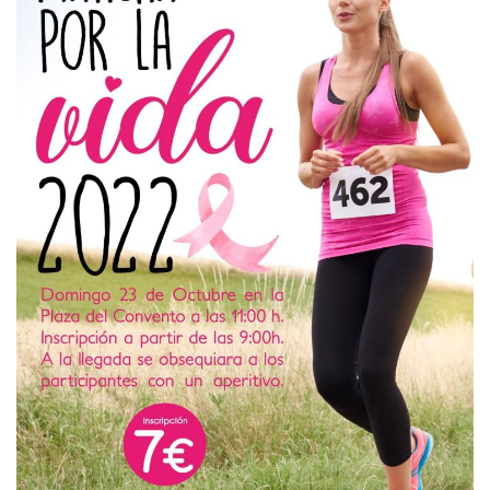
Empresas
Mapa de Mazarrón
Vídeos
Galerías
Contacto
Empresas