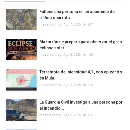
Fallece una persona en un accidente de
tráfico ocurrido...
mazarronhoy
Ago 7, 2026
997
Mazarrón se prepara para observar el gran
eclipse solar...
mazarronhoy
Ago 6, 2026
438
Terremoto de intensidad 4,1 , con epicentro
en Mula.
mazarronhoy
Ago 2, 2026
408
La Guardia Civil investiga a una persona por
el incendio...
mazarronhoy
Ago 5, 2026
405