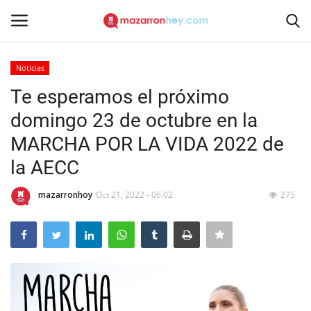
Noticias
Acceso
Registrarse
Te esperamos el próximo
domingo 23 de octubre en la
Inicio
MARCHA POR LA VIDA 2022 de
Contacto
la AECC
Noticias
mazarronhoy
Oct 21, 2022 - 06:02
275
Mazarrón Hoy
Entrevistas
Reportajes