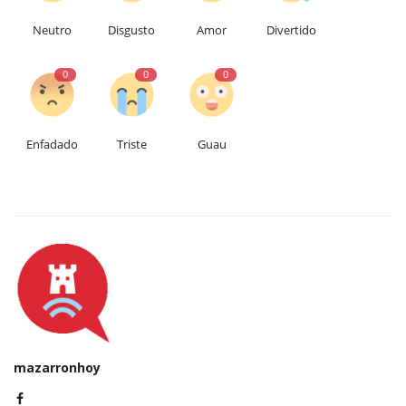
Neutro
Disgusto
Amor
Divertido
0
0
0
Enfadado
Triste
Guau
mazarronhoy