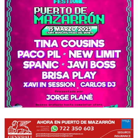
Empresas
Mapa de Mazarrón
Vídeos
Galerías
Contacto
Empresas