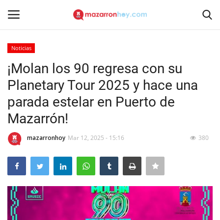
Noticias
Acceso
Registrarse
¡Molan los 90 regresa con su
Planetary Tour 2025 y hace una
Inicio
parada estelar en Puerto de
Contacto
Mazarrón!
Noticias
mazarronhoy
Mar 12, 2025 - 15:16
380
Mazarrón Hoy
Entrevistas
Reportajes