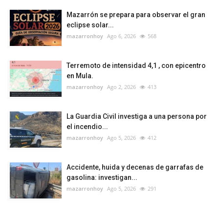
Mazarrón se prepara para observar el gran
eclipse solar...
mazarronhoy
Ago 6, 2026
568
Terremoto de intensidad 4,1 , con epicentro
en Mula.
mazarronhoy
Ago 2, 2026
413
La Guardia Civil investiga a una persona por
el incendio...
mazarronhoy
Ago 5, 2026
412
Accidente, huida y decenas de garrafas de
gasolina: investigan...
mazarronhoy
Ago 5, 2026
291