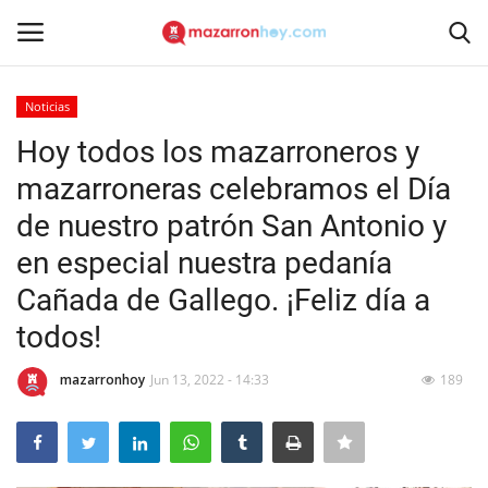
Noticias
Acceso
Registrarse
Hoy todos los mazarroneros y
mazarroneras celebramos el Día
Inicio
de nuestro patrón San Antonio y
Contacto
en especial nuestra pedanía
Cañada de Gallego. ¡Feliz día a
Noticias
todos!
Mazarrón Hoy
mazarronhoy
Jun 13, 2022 - 14:33
189
Entrevistas
Reportajes