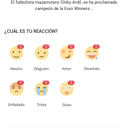
El futbolista mazarronero Chiky Ardil, se ha proclamado
campeón de la Euro Winners...
¿CUÁL ES TU REACCIÓN?
0
0
0
0
Neutro
Disgusto
Amor
Divertido
0
0
0
Enfadado
Triste
Guau