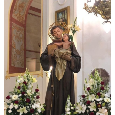
Empresas
Mapa de Mazarrón
Vídeos
Galerías
Contacto
Empresas