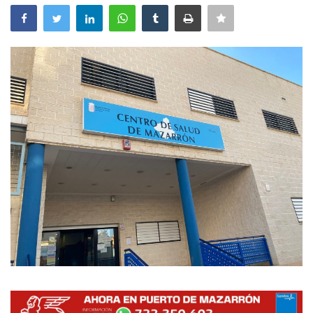
Empresas
Mapa de Mazarrón
Vídeos
Galerías
Contacto
Empresas