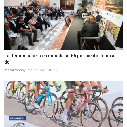
La Región supera en más de un 55 por ciento la cifra
de...
mazarronhoy
Mar 27, 2025
206