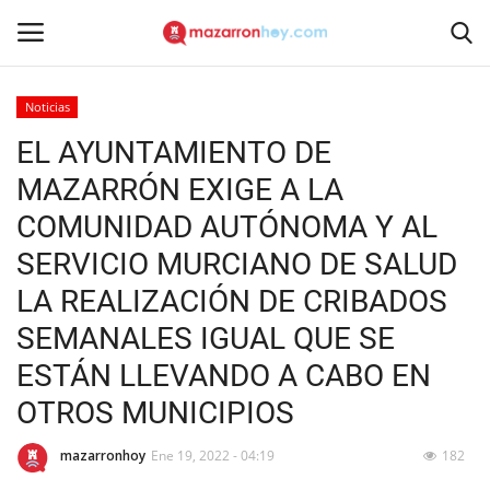
Noticias
Acceso
Registrarse
EL AYUNTAMIENTO DE
MAZARRÓN EXIGE A LA
Inicio
COMUNIDAD AUTÓNOMA Y AL
Contacto
SERVICIO MURCIANO DE SALUD
LA REALIZACIÓN DE CRIBADOS
Noticias
SEMANALES IGUAL QUE SE
Mazarrón Hoy
ESTÁN LLEVANDO A CABO EN
OTROS MUNICIPIOS
Entrevistas
mazarronhoy
Ene 19, 2022 - 04:19
182
Reportajes