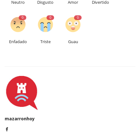
Neutro
Disgusto
Amor
Divertido
0
0
0
Enfadado
Triste
Guau
mazarronhoy