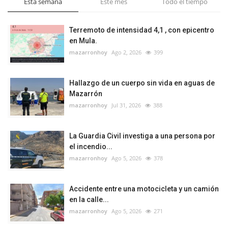
Esta semana
Este mes
Todo el tiempo
Terremoto de intensidad 4,1 , con epicentro
en Mula.
mazarronhoy
Ago 2, 2026
399
Hallazgo de un cuerpo sin vida en aguas de
Mazarrón
mazarronhoy
Jul 31, 2026
388
La Guardia Civil investiga a una persona por
el incendio...
mazarronhoy
Ago 5, 2026
378
Accidente entre una motocicleta y un camión
en la calle...
mazarronhoy
Ago 5, 2026
271