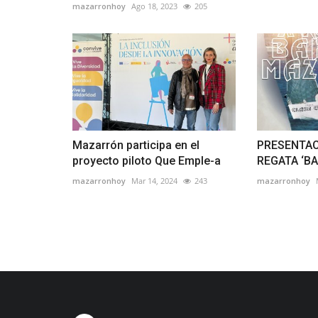
mazarronhoy
Ago 18, 2023
205
Mazarrón participa en el
PRESENTAC
proyecto piloto Que Emple-a
REGATA ‘B
mazarronhoy
Mar 14, 2024
243
mazarronhoy