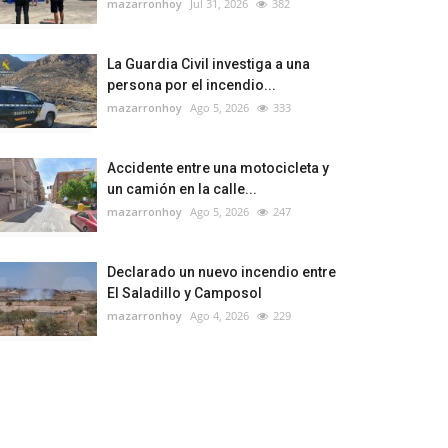
mazarronhoy
Jul 31, 2026
382
La Guardia Civil investiga a una
persona por el incendio...
mazarronhoy
Ago 5, 2026
333
Accidente entre una motocicleta y
un camión en la calle...
mazarronhoy
Ago 5, 2026
247
Declarado un nuevo incendio entre
El Saladillo y Camposol
mazarronhoy
Ago 4, 2026
229