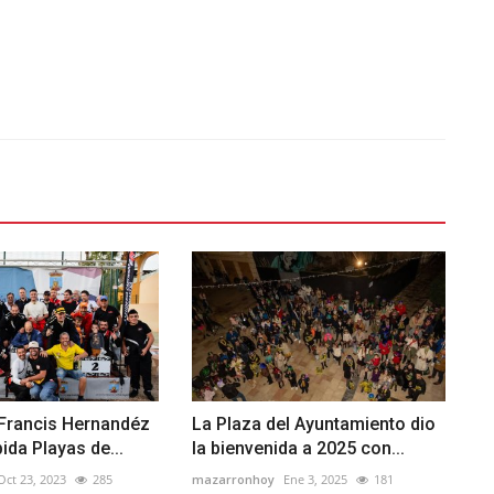
 Francis Hernandéz
La Plaza del Ayuntamiento dio
ida Playas de...
la bienvenida a 2025 con...
Oct 23, 2023
285
mazarronhoy
Ene 3, 2025
181