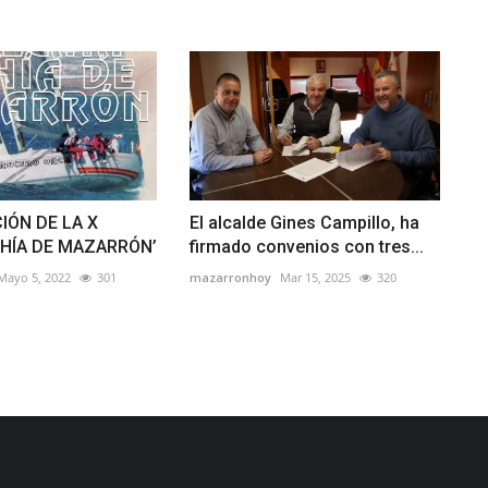
IÓN DE LA X
El alcalde Gines Campillo, ha
AHÍA DE MAZARRÓN’
firmado convenios con tres...
Mayo 5, 2022
301
mazarronhoy
Mar 15, 2025
320