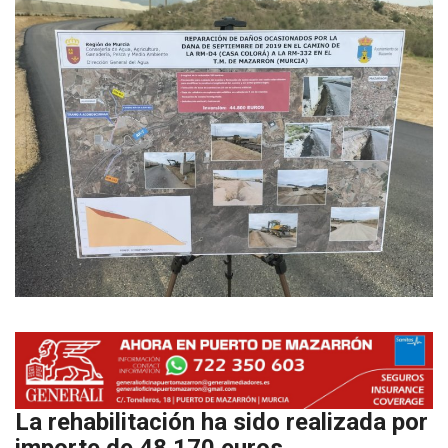
Empresas
Mapa de Mazarrón
Vídeos
Galerías
Contacto
Empresas
La rehabilitación ha sido realizada por