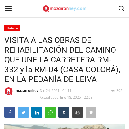
Noticias
Acceso
Registrarse
VISITA A LAS OBRAS DE
REHABILITACIÓN DEL CAMINO
Inicio
QUE UNE LA CARRETERA RM-
Contacto
332 y la RM-D4 (CASA COLORÁ),
EN LA PEDANÍA DE LEIVA
Noticias
mazarronhoy
Dic 24, 2021 - 04:11
202
Mazarrón Hoy
Actualizado: Ene 18, 2025 - 22:53
Entrevistas
Reportajes