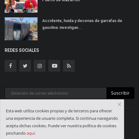
Accidente, huida y decenas de garrafas de
gasolina: investigan...
REDES SOCIALES
Suscribir
Esta web utiliza cookies propias y de terceros para ofrecer
una experiencia de usuario completa. Si continua navegando
Aviso legal
Política de cookies
Política de privacidad
acepta dichas cookies. Puede ver nuestra política de cookies
pinchando
aquí
.