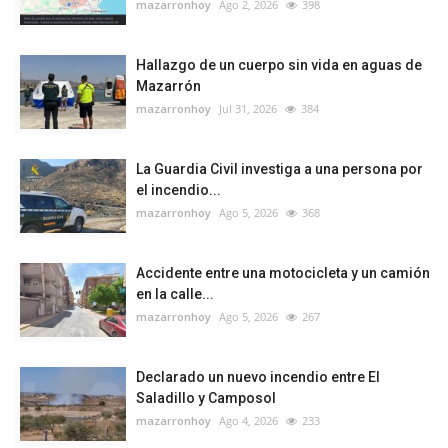
mazarronhoy
Ago 2, 2026
398
Hallazgo de un cuerpo sin vida en aguas de
Mazarrón
mazarronhoy
Jul 31, 2026
384
La Guardia Civil investiga a una persona por
el incendio...
mazarronhoy
Ago 5, 2026
368
Accidente entre una motocicleta y un camión
en la calle...
mazarronhoy
Ago 5, 2026
267
Declarado un nuevo incendio entre El
Saladillo y Camposol
mazarronhoy
Ago 4, 2026
233