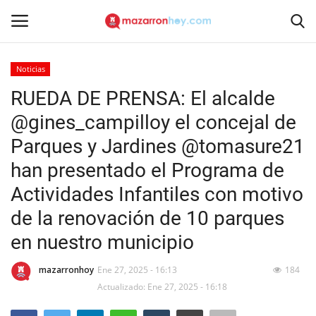
Noticias
Acceso
Registrarse
RUEDA DE PRENSA: El alcalde
@gines_campilloy el concejal de
Inicio
Parques y Jardines @tomasure21
Contacto
han presentado el Programa de
Actividades Infantiles con motivo
Noticias
de la renovación de 10 parques
Mazarrón Hoy
en nuestro municipio
Entrevistas
mazarronhoy
Ene 27, 2025 - 16:13
184
Actualizado: Ene 27, 2025 - 16:18
Reportajes