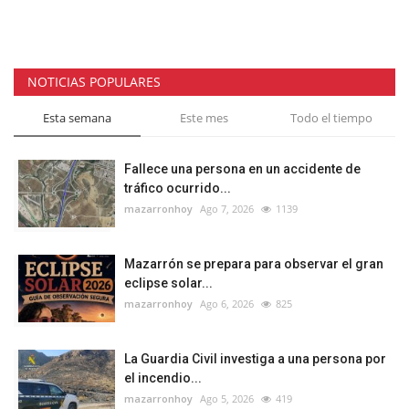
NOTICIAS POPULARES
Esta semana
Este mes
Todo el tiempo
Fallece una persona en un accidente de
tráfico ocurrido...
mazarronhoy
Ago 7, 2026
1139
Mazarrón se prepara para observar el gran
eclipse solar...
mazarronhoy
Ago 6, 2026
825
La Guardia Civil investiga a una persona por
el incendio...
mazarronhoy
Ago 5, 2026
419