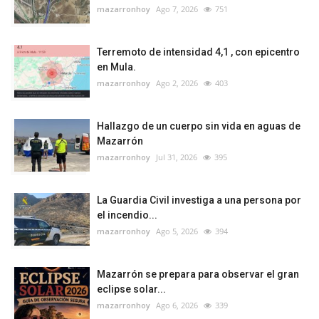
mazarronhoy
Ago 7, 2026
751
Terremoto de intensidad 4,1 , con epicentro
en Mula.
mazarronhoy
Ago 2, 2026
403
Hallazgo de un cuerpo sin vida en aguas de
Mazarrón
mazarronhoy
Jul 31, 2026
395
La Guardia Civil investiga a una persona por
el incendio...
mazarronhoy
Ago 5, 2026
394
Mazarrón se prepara para observar el gran
eclipse solar...
mazarronhoy
Ago 6, 2026
339