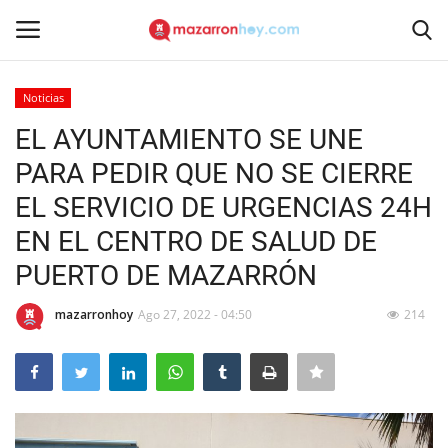
Noticias
Acceso
Registrarse
EL AYUNTAMIENTO SE UNE
PARA PEDIR QUE NO SE CIERRE
Inicio
EL SERVICIO DE URGENCIAS 24H
Contacto
EN EL CENTRO DE SALUD DE
PUERTO DE MAZARRÓN
Noticias
mazarronhoy
Ago 27, 2022 - 04:50
214
Mazarrón Hoy
Entrevistas
Reportajes