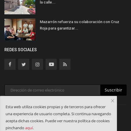
la calle...
Mazarrón refuerza su colaboración con Cruz
Roja para garantizar...
REDES SOCIALES
Suscribir
Esta web utiliza cookies propias y de terceros para ofrecer
una experiencia de usuario completa. Si continua navegando
Política de privacidad
Aviso legal
Política de cookies
acepta dichas cookies. Puede ver nuestra política de cookies
pinchando
aquí
.