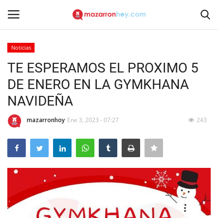
Noticias
Acceso
Registrarse
TE ESPERAMOS EL PROXIMO 5
DE ENERO EN LA GYMKHANA
Inicio
NAVIDEÑA
Contacto
mazarronhoy
Ene 3, 2023 - 07:27
243
Noticias
Mazarrón Hoy
Entrevistas
Reportajes