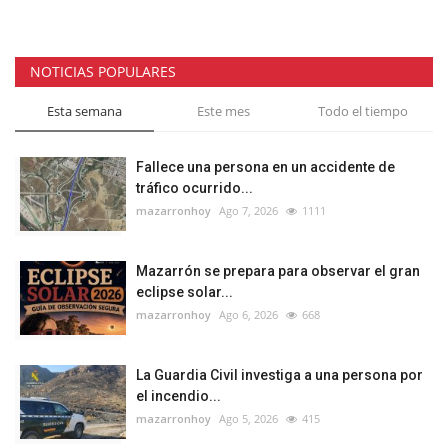
NOTICIAS POPULARES
Esta semana
Este mes
Todo el tiempo
Fallece una persona en un accidente de
tráfico ocurrido...
mazarronhoy
Ago 7, 2026
1111
Mazarrón se prepara para observar el gran
eclipse solar...
mazarronhoy
Ago 6, 2026
668
La Guardia Civil investiga a una persona por
el incendio...
mazarronhoy
Ago 5, 2026
415