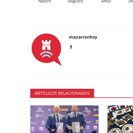
Neutro
Disgusto
Amor
Di
mazarronhoy
ARTÍCULOS RELACIONADOS