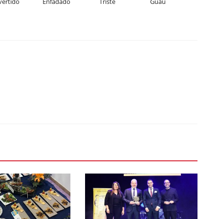
vertido
Enfadado
Triste
Guau