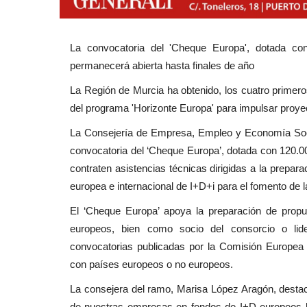
La convocatoria del 'Cheque Europa', dotada co
permanecerá abierta hasta finales de año
La Región de Murcia ha obtenido, los cuatro primero
del programa 'Horizonte Europa' para impulsar proye
La Consejería de Empresa, Empleo y Economía Social
convocatoria del ‘Cheque Europa’, dotada con 120.0
contraten asistencias técnicas dirigidas a la prepar
europea e internacional de I+D+i para el fomento de l
El ‘Cheque Europa’ apoya la preparación de prop
europeos, bien como socio del consorcio o lid
convocatorias publicadas por la Comisión Europea
con países europeos o no europeos.
La consejera del ramo, Marisa López Aragón, destac
de nuestras empresas en fondos de I+D europeos le