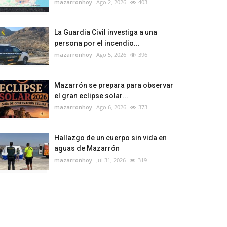
mazarronhoy
Ago 2, 2026
403
La Guardia Civil investiga a una
persona por el incendio...
mazarronhoy
Ago 5, 2026
396
Mazarrón se prepara para observar
el gran eclipse solar...
mazarronhoy
Ago 6, 2026
373
Hallazgo de un cuerpo sin vida en
aguas de Mazarrón
mazarronhoy
Jul 31, 2026
319