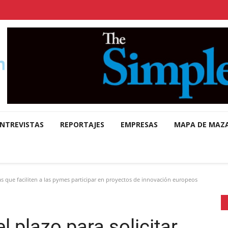
NTREVISTAS
REPORTAJES
EMPRESAS
MAPA DE MAZ
s que faciliten a las pymes participar en proyectos de innovación europeos
 plazo para solicitar