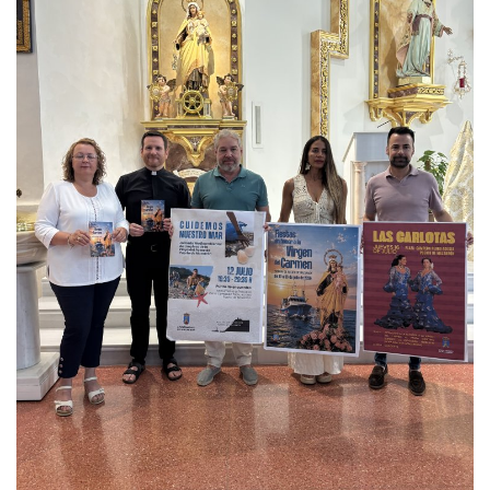
Empresas
Mapa de Mazarrón
Vídeos
Galerías
Contacto
Empresas