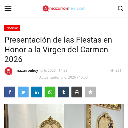
Noticias
Acceso
Registrarse
Presentación de las Fiestas en
Honor a la Virgen del Carmen
Inicio
2026
Contacto
mazarronhoy
Jul 6, 2026 - 14:23
321
Actualizado: Jul 6, 2026 - 15:00
Noticias
Mazarrón Hoy
Entrevistas
Reportajes