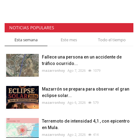
NOTICIAS POPULARES
Esta semana
Este mes
Todo el tiempo
Fallece una persona en un accidente de
tráfico ocurrido...
mazarronhoy
Ago 7, 2026
1079
Mazarrón se prepara para observar el gran
eclipse solar...
mazarronhoy
Ago 6, 2026
579
Terremoto de intensidad 4,1 , con epicentro
en Mula.
mazarronhoy
Ago 2, 2026
414