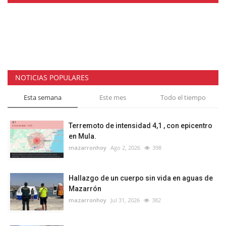
NOTICIAS POPULARES
Esta semana
Este mes
Todo el tiempo
Terremoto de intensidad 4,1 , con epicentro
en Mula.
mazarronhoy
Ago 2, 2026
398
Hallazgo de un cuerpo sin vida en aguas de
Mazarrón
mazarronhoy
Jul 31, 2026
382