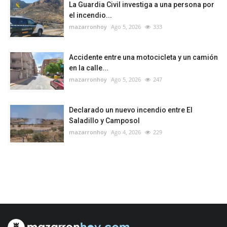
La Guardia Civil investiga a una persona por
el incendio...
mazarronhoy
Ago 5, 2026
333
Accidente entre una motocicleta y un camión
en la calle...
mazarronhoy
Ago 5, 2026
247
Declarado un nuevo incendio entre El
Saladillo y Camposol
mazarronhoy
Ago 4, 2026
229