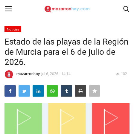
Noticias
Acceso
Registrarse
Estado de las playas de la Región
de Murcia para el 6 de julio de
Inicio
2026.
Contacto
mazarronhoy
Jul 6, 2026 - 14:14
102
Noticias
Mazarrón Hoy
Entrevistas
Reportajes