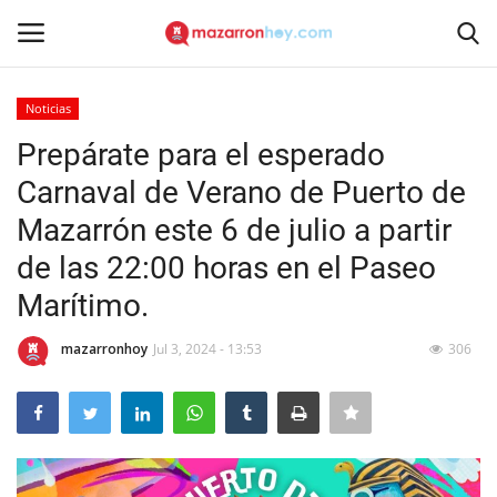
Noticias
Acceso
Registrarse
Prepárate para el esperado
Carnaval de Verano de Puerto de
Inicio
Mazarrón este 6 de julio a partir
Contacto
de las 22:00 horas en el Paseo
Marítimo.
Noticias
mazarronhoy
Jul 3, 2024 - 13:53
306
Mazarrón Hoy
Entrevistas
Reportajes