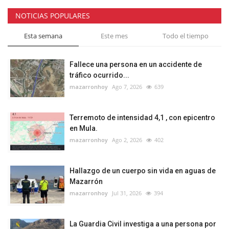
NOTICIAS POPULARES
Esta semana
Este mes
Todo el tiempo
Fallece una persona en un accidente de
tráfico ocurrido...
mazarronhoy
Ago 7, 2026
639
Terremoto de intensidad 4,1 , con epicentro
en Mula.
mazarronhoy
Ago 2, 2026
402
Hallazgo de un cuerpo sin vida en aguas de
Mazarrón
mazarronhoy
Jul 31, 2026
394
La Guardia Civil investiga a una persona por