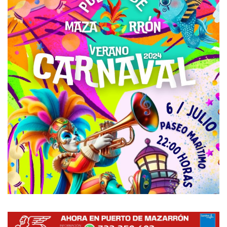
Empresas
Mapa de Mazarrón
Vídeos
Galerías
Contacto
Empresas