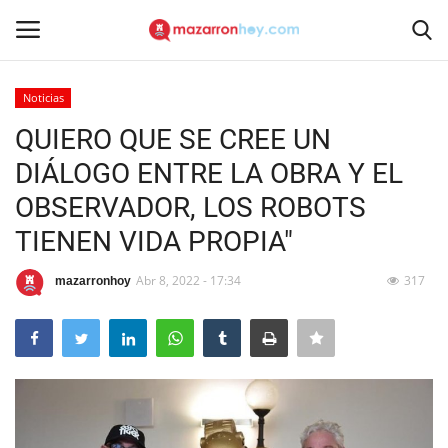
Noticias
Acceso
Registrarse
QUIERO QUE SE CREE UN
DIÁLOGO ENTRE LA OBRA Y EL
Inicio
OBSERVADOR, LOS ROBOTS
Contacto
TIENEN VIDA PROPIA"
Noticias
Abr 8, 2022 - 17:34
317
mazarronhoy
Mazarrón Hoy
Entrevistas
Reportajes