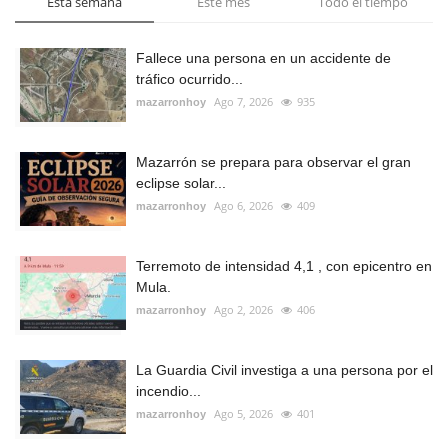
Esta semana
Este mes
Todo el tiempo
Fallece una persona en un accidente de
tráfico ocurrido...
Ago 7, 2026
935
mazarronhoy
Mazarrón se prepara para observar el gran
eclipse solar...
Ago 6, 2026
409
mazarronhoy
Terremoto de intensidad 4,1 , con epicentro en
Mula.
Ago 2, 2026
406
mazarronhoy
La Guardia Civil investiga a una persona por el
incendio...
Ago 5, 2026
401
mazarronhoy