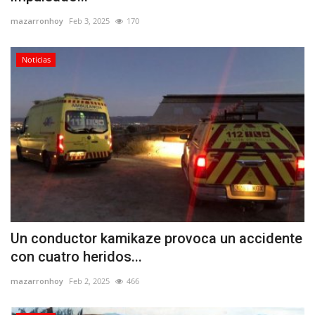
mazarronhoy
Feb 3, 2025
170
Noticias
Un conductor kamikaze provoca un accidente
con cuatro heridos...
mazarronhoy
Feb 2, 2025
466