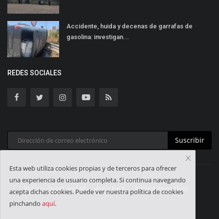
Accidente, huida y decenas de garrafas de
gasolina: investigan...
REDES SOCIALES
Suscribir
Esta web utiliza cookies propias y de terceros para ofrecer
una experiencia de usuario completa. Si continua navegando
Política de privacidad
Aviso legal
Política de cookies
acepta dichas cookies. Puede ver nuestra política de cookies
pinchando
aquí
.