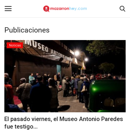
Publicaciones
Acceso
Registrarse
Noticias
Inicio
Contacto
Noticias
Mazarrón Hoy
Entrevistas
El pasado viernes, el Museo Antonio Paredes
Reportajes
fue testigo...