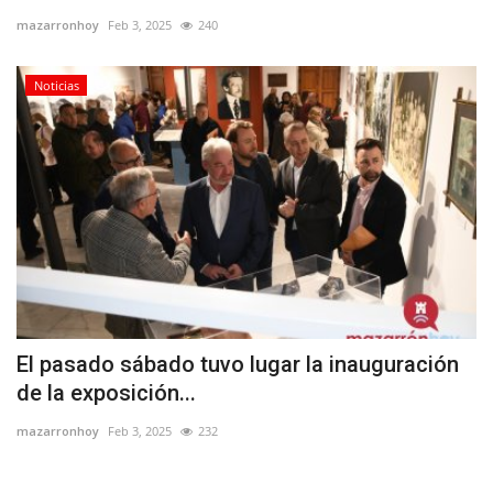
mazarronhoy
Feb 3, 2025
240
Empresas
Noticias
Mapa de Mazarrón
Vídeos
Galerías
Contacto
Empresas
El pasado sábado tuvo lugar la inauguración
de la exposición...
mazarronhoy
Feb 3, 2025
232