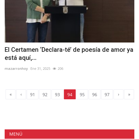
El Certamen ‘Declara-té’ de poesía de amor ya
está aquí,...
mazarronhoy
Ene 31, 2025
206
«
‹
›
»
91
92
93
94
95
96
97
MENÚ