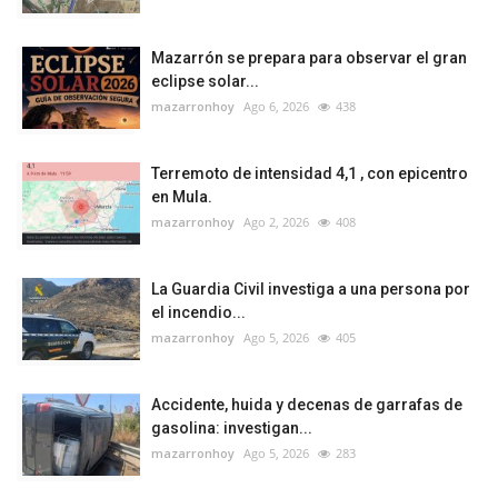
Mazarrón se prepara para observar el gran
eclipse solar...
mazarronhoy
Ago 6, 2026
438
Terremoto de intensidad 4,1 , con epicentro
en Mula.
mazarronhoy
Ago 2, 2026
408
La Guardia Civil investiga a una persona por
el incendio...
mazarronhoy
Ago 5, 2026
405
Accidente, huida y decenas de garrafas de
gasolina: investigan...
mazarronhoy
Ago 5, 2026
283