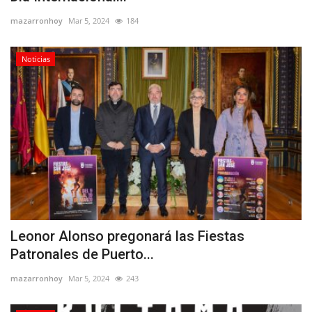
mazarronhoy
Mar 5, 2024
184
Noticias
Leonor Alonso pregonará las Fiestas
Patronales de Puerto...
mazarronhoy
Mar 5, 2024
243