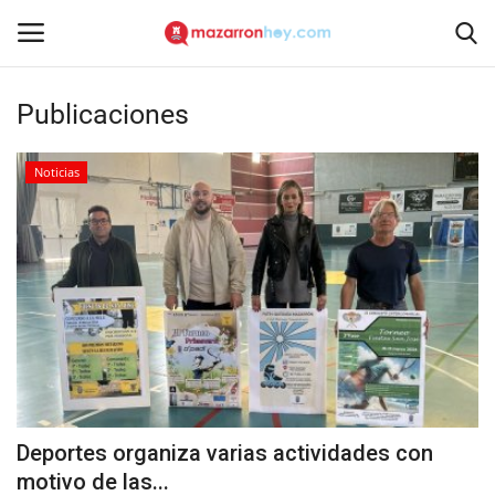
Publicaciones
Acceso
Registrarse
Noticias
Inicio
Contacto
Noticias
Mazarrón Hoy
Entrevistas
Deportes organiza varias actividades con
Reportajes
motivo de las...