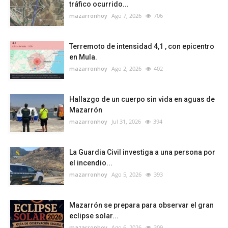
tráfico ocurrido...
mazarronhoy
Ago 7, 2026
706
Terremoto de intensidad 4,1 , con epicentro
en Mula.
mazarronhoy
Ago 2, 2026
402
Hallazgo de un cuerpo sin vida en aguas de
Mazarrón
mazarronhoy
Jul 31, 2026
394
La Guardia Civil investiga a una persona por
el incendio...
mazarronhoy
Ago 5, 2026
393
Mazarrón se prepara para observar el gran
eclipse solar...
mazarronhoy
Ago 6, 2026
309