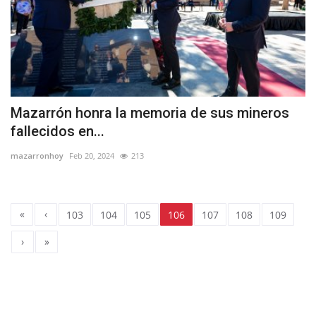
Mazarrón honra la memoria de sus mineros
fallecidos en...
mazarronhoy
Feb 20, 2024
213
«
‹
103
104
105
106
107
108
109
›
»