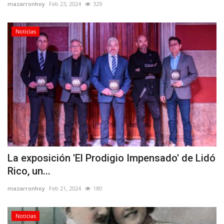
mazarronhoy
Feb 23, 2024
329
Noticias
La exposición 'El Prodigio Impensado' de Lidó
Rico, un...
mazarronhoy
Feb 21, 2024
180
Noticias