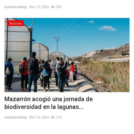
mazarronhoy
Mar 13, 2024
245
Empresas
Noticias
Mapa de Mazarrón
Vídeos
Galerías
Contacto
Empresas
Mazarrón acogió una jornada de
biodiversidad en la lagunas...
mazarronhoy
Mar 13, 2024
218