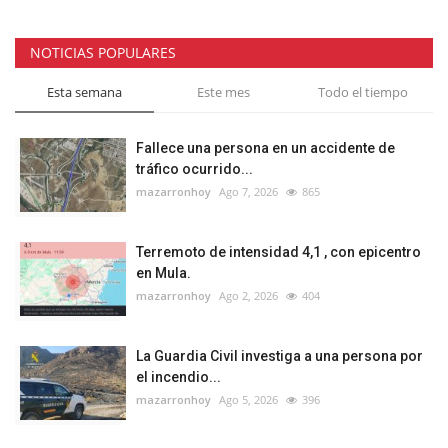
NOTICIAS POPULARES
Esta semana
Este mes
Todo el tiempo
Fallece una persona en un accidente de
tráfico ocurrido...
mazarronhoy
Ago 7, 2026
865
Terremoto de intensidad 4,1 , con epicentro
en Mula.
mazarronhoy
Ago 2, 2026
404
La Guardia Civil investiga a una persona por
el incendio...
mazarronhoy
Ago 5, 2026
396