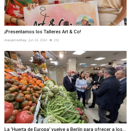
¡Presentamos los Talleres Art & Co!
mazarronhoy
Jun 24, 2024
232
La 'Huerta de Europa' vuelve a Berlín para ofrecer a los...