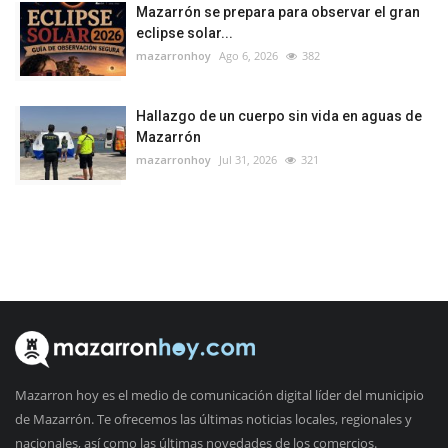
Mazarrón se prepara para observar el gran
eclipse solar...
mazarronhoy
Ago 6, 2026
382
Hallazgo de un cuerpo sin vida en aguas de
Mazarrón
mazarronhoy
Jul 31, 2026
321
Mazarron hoy es el medio de comunicación digital líder del municipio
de Mazarrón. Te ofrecemos las últimas noticias locales, regionales y
nacionales, así como las últimas novedades de los comercios.