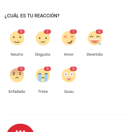
¿CUÁL ES TU REACCIÓN?
0
1
1
0
Neutro
Disgusto
Amor
Divertido
0
0
0
Enfadado
Triste
Guau