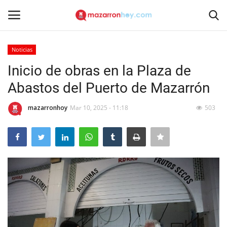
Noticias
Acceso
Registrarse
Inicio de obras en la Plaza de
Abastos del Puerto de Mazarrón
Inicio
mazarronhoy
Mar 10, 2025 - 11:18
503
Contacto
Noticias
Mazarrón Hoy
Entrevistas
Reportajes