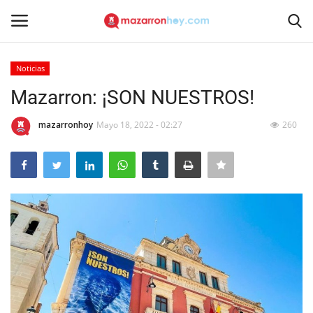
Noticias
Acceso
Registrarse
Mazarron: ¡SON NUESTROS!
Inicio
mazarronhoy
Mayo 18, 2022 - 02:27
260
Contacto
Noticias
Mazarrón Hoy
Entrevistas
Reportajes