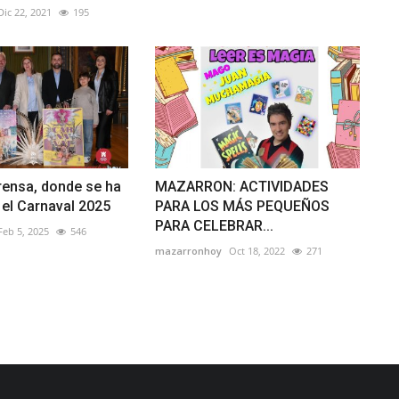
Dic 22, 2021
195
rensa, donde se ha
MAZARRON: ACTIVIDADES
el Carnaval 2025
PARA LOS MÁS PEQUEÑOS
PARA CELEBRAR...
Feb 5, 2025
546
mazarronhoy
Oct 18, 2022
271