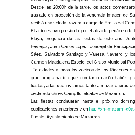
Desde las 20:00h de la tarde, los actos comenzaron
traslado en procesión de la venerada imagen de San
recibió una velada trovera a cargo de Emilio del Ca
El acto estuvo presidido por el alcalde pedáneo de
Blaya, pregonero de las fiestas de este año. Jun
Festejos, Juan Carlos López, concejal de Participac
Sáez, Salvadora Santiago y Vanesa Navarro, y lo
Carmen Magdalena Espejo, del Grupo Municipal Popu
“Felicidades a todos los vecinos de Los Rincones en
gran programación que con tanto cariño habéis pr
fiestas, a las que invitamos tanto a mazarroneros com
declarado Ginés Campillo, alcalde de Mazarrón.
Las fiestas continuarán hasta el próximo domin
publicaciones anteriores y en
http://xn--mazarrn-q0a.
Fuente: Ayuntamiento de Mazarrón