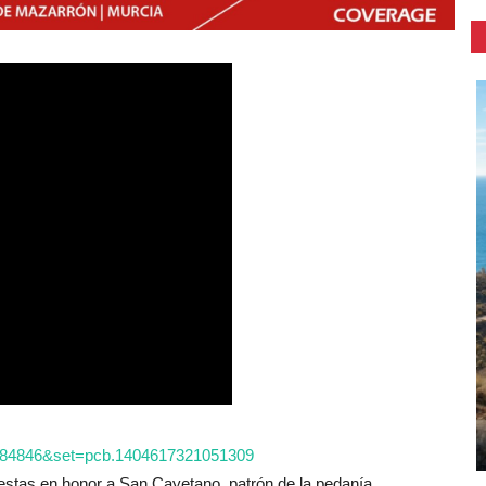
4384846&set=pcb.1404617321051309
iestas en honor a San Cayetano, patrón de la pedanía.