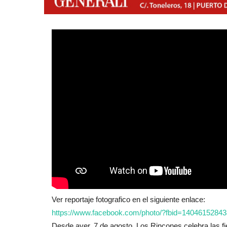
Ver reportaje fotografico en el siguiente enlace:
https://www.facebook.com/photo/?fbid=140461528
Desde ayer, 7 de agosto, Los Rincones celebra las f