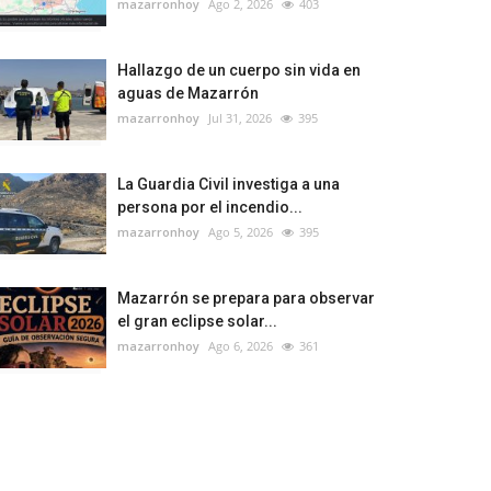
mazarronhoy
Ago 2, 2026
403
Hallazgo de un cuerpo sin vida en
aguas de Mazarrón
mazarronhoy
Jul 31, 2026
395
La Guardia Civil investiga a una
persona por el incendio...
mazarronhoy
Ago 5, 2026
395
Mazarrón se prepara para observar
el gran eclipse solar...
mazarronhoy
Ago 6, 2026
361