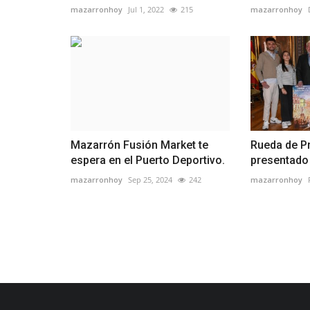
mazarronhoy
Jul 1, 2022
215
mazarronhoy
Mazarrón Fusión Market te
Rueda de P
espera en el Puerto Deportivo.
presentado 
mazarronhoy
Sep 25, 2024
242
mazarronhoy