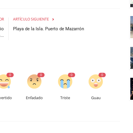
OR
ARTÍCULO SIGUIENTE
io
Playa de la Isla. Puerto de Mazarrón
...
0
0
0
0
vertido
Enfadado
Triste
Guau