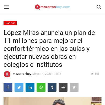
Noticias
Acceso
Registrarse
López Miras anuncia un plan de
11 millones para mejorar el
Inicio
confort térmico en las aulas y
Contacto
ejecutar nuevas obras en
colegios e institutos
Noticias
mazarronhoy
Mayo 14, 2026 - 14:12
108
Mazarrón Hoy
Entrevistas
Reportajes