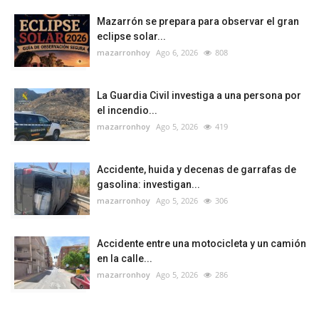
Mazarrón se prepara para observar el gran
eclipse solar...
mazarronhoy
Ago 6, 2026
808
La Guardia Civil investiga a una persona por
el incendio...
mazarronhoy
Ago 5, 2026
419
Accidente, huida y decenas de garrafas de
gasolina: investigan...
mazarronhoy
Ago 5, 2026
306
Accidente entre una motocicleta y un camión
en la calle...
mazarronhoy
Ago 5, 2026
286