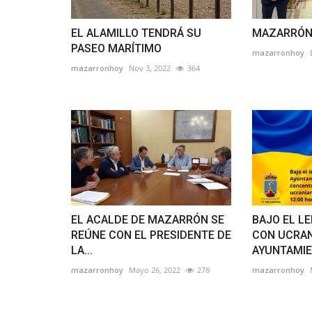
EL ALAMILLO TENDRÁ SU
MAZARRÓN 
PASEO MARÍTIMO
mazarronhoy
mazarronhoy
Nov 3, 2022
364
EL ACALDE DE MAZARRÓN SE
BAJO EL L
REÚNE CON EL PRESIDENTE DE
CON UCRAN
LA...
AYUNTAMIE
mazarronhoy
Mayo 26, 2022
278
mazarronhoy