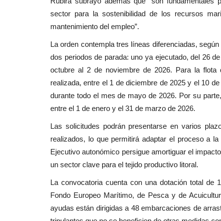
Rubira subrayó además que “son fundamentales par
sector para la sostenibilidad de los recursos mar
mantenimiento del empleo”.
La orden contempla tres líneas diferenciadas, según 
dos periodos de parada: uno ya ejecutado, del 26 de
octubre al 2 de noviembre de 2026. Para la flota
realizada, entre el 1 de diciembre de 2025 y el 10 
durante todo el mes de mayo de 2026. Por su parte, l
entre el 1 de enero y el 31 de marzo de 2026.
Las solicitudes podrán presentarse en varios plaz
realizados, lo que permitirá adaptar el proceso a la
Ejecutivo autonómico persigue amortiguar el impacto 
un sector clave para el tejido productivo litoral.
La convocatoria cuenta con una dotación total de 1
Fondo Europeo Marítimo, de Pesca y de Acuicultur
ayudas están dirigidas a 48 embarcaciones de arrast
tripulantes que no se beneficien de otras medidas c