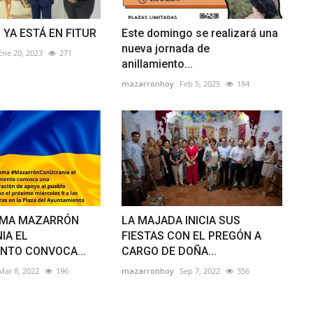
YA ESTÁ EN FITUR
Este domingo se realizará una
nueva jornada de
Ene 20, 2023
271
anillamiento...
mazarronhoy
Feb 5, 2025
184
EMA MAZARRÓN
LA MAJADA INICIA SUS
IA EL
FIESTAS CON EL PREGÓN A
NTO CONVOCA...
CARGO DE DOÑA...
Mar 8, 2022
196
mazarronhoy
Sep 7, 2022
356