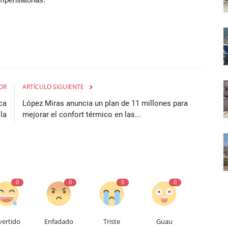
OR
ARTÍCULO SIGUIENTE
ca
López Miras anuncia un plan de 11 millones para
la
mejorar el confort térmico en las...
0
0
0
0
vertido
Enfadado
Triste
Guau