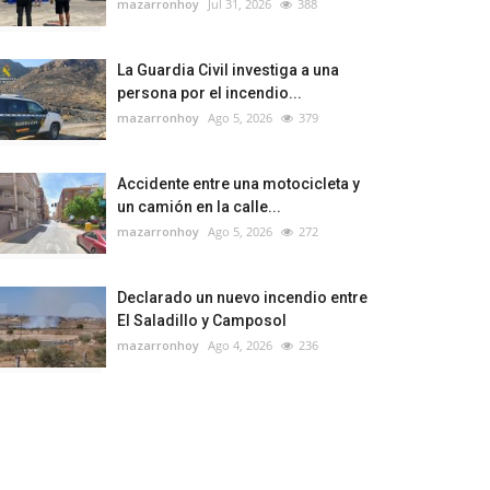
mazarronhoy
Jul 31, 2026
388
La Guardia Civil investiga a una
persona por el incendio...
mazarronhoy
Ago 5, 2026
379
Accidente entre una motocicleta y
un camión en la calle...
mazarronhoy
Ago 5, 2026
272
Declarado un nuevo incendio entre
El Saladillo y Camposol
mazarronhoy
Ago 4, 2026
236