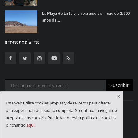
La Playa de La Isla, un paraíso con más de 2.600
años de...
REDES SOCIALES
Suscribir
Esta web utiliza cookies propias y de terceros para ofrecer
una experiencia de usuario completa. Si continua navegando
Política de cookies
Política de privacidad
Aviso legal
acepta dichas cookies. Puede ver nuestra política de cookies
pinchando
aquí
.