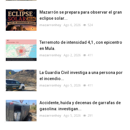
Mazarrón se prepara para observar el gran
eclipse solar...
mazarronhoy
Ago 6, 2026
524
Terremoto de intensidad 4,1 , con epicentro
en Mula.
mazarronhoy
Ago 2, 2026
411
La Guardia Civil investiga a una persona por
el incendio...
mazarronhoy
Ago 5, 2026
411
Accidente, huida y decenas de garrafas de
gasolina: investigan...
mazarronhoy
Ago 5, 2026
291