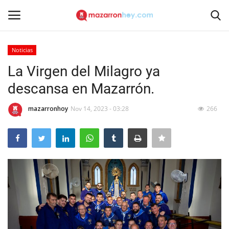
Noticias
Acceso
Registrarse
La Virgen del Milagro ya
descansa en Mazarrón.
Inicio
mazarronhoy
Nov 14, 2023 - 03:28
266
Contacto
Noticias
Mazarrón Hoy
Entrevistas
Reportajes