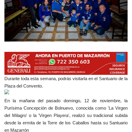
Empresas
Mapa de Mazarrón
Vídeos
Galerías
Contacto
Durante toda esta semana, podrás visitarla en el Santuario de la
Empresas
Plaza del Convento.
En la mañana del pasado domingo, 12 de noviembre, la
Purísima Concepción de Bolnuevo, conocida como 'La Virgen
del Milagro' o la 'Virgen Playera', realizó su tradicional subida
desde la ermita de la Torre de los Caballos hasta su Santuario
en Mazarrón