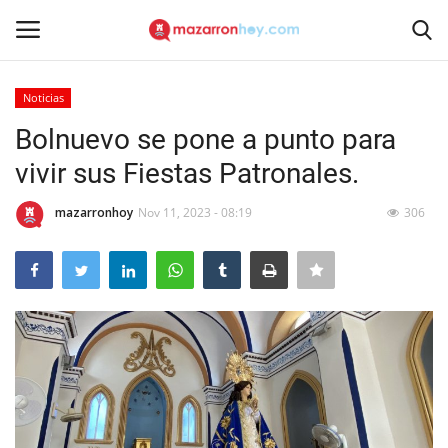
Noticias
Acceso
Registrarse
Bolnuevo se pone a punto para
vivir sus Fiestas Patronales.
Inicio
mazarronhoy
Nov 11, 2023 - 08:19
306
Contacto
Noticias
Mazarrón Hoy
Entrevistas
Reportajes