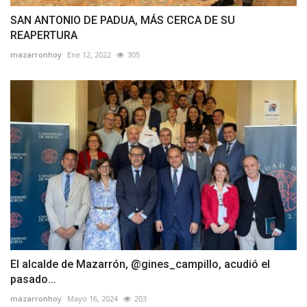
SAN ANTONIO DE PADUA, MÁS CERCA DE SU
REAPERTURA
mazarronhoy
Ene 12, 2022
305
El alcalde de Mazarrón, @gines_campillo, acudió el
pasado...
mazarronhoy
Mayo 16, 2024
203