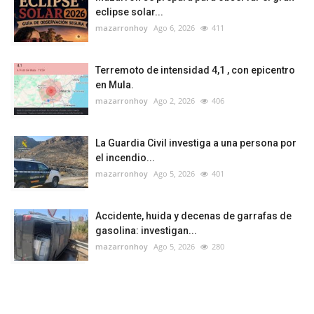
eclipse solar...
mazarronhoy
Ago 6, 2026
411
Terremoto de intensidad 4,1 , con epicentro
en Mula.
mazarronhoy
Ago 2, 2026
406
La Guardia Civil investiga a una persona por
el incendio...
mazarronhoy
Ago 5, 2026
401
Accidente, huida y decenas de garrafas de
gasolina: investigan...
mazarronhoy
Ago 5, 2026
280