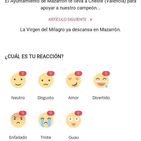
El Ayuntamiento de Mazarrón te lleva a Cheste (Valencia) para
apoyar a nuestro campeón...
ARTÍCULO SIGUIENTE
La Virgen del Milagro ya descansa en Mazarrón.
¿CUÁL ES TU REACCIÓN?
0
0
0
0
Neutro
Disgusto
Amor
Divertido
0
0
0
Enfadado
Triste
Guau