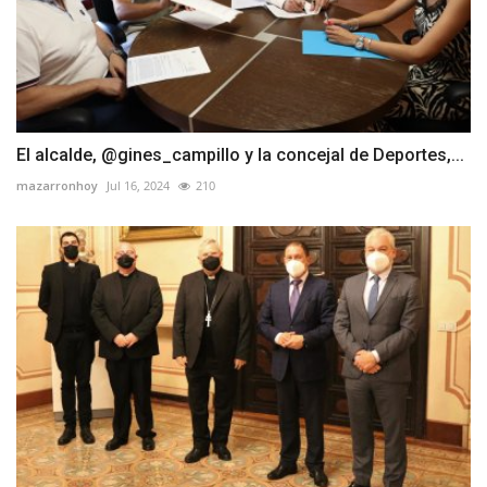
El alcalde, @gines_campillo y la concejal de Deportes,...
mazarronhoy
Jul 16, 2024
210