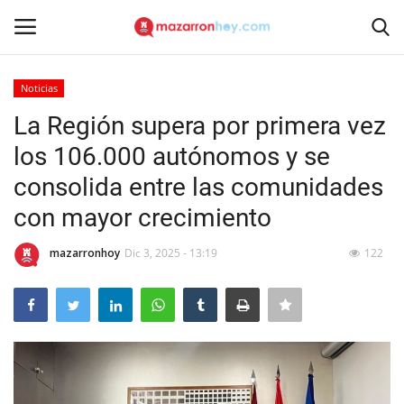
Noticias
Acceso
Registrarse
La Región supera por primera vez
los 106.000 autónomos y se
Inicio
consolida entre las comunidades
Contacto
con mayor crecimiento
Noticias
mazarronhoy
Dic 3, 2025 - 13:19
122
Mazarrón Hoy
Entrevistas
Reportajes