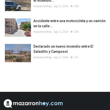
el incendio...
mazarronhoy
Ago 5, 2026
355
Accidente entre una motocicleta y un camión
en la calle...
mazarronhoy
Ago 5, 2026
260
Declarado un nuevo incendio entre El
Saladillo y Camposol
mazarronhoy
Ago 4, 2026
231