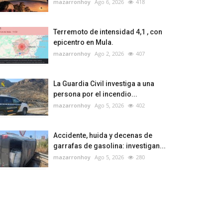
mazarronhoy
Ago 6, 2026
418
Terremoto de intensidad 4,1 , con
epicentro en Mula.
mazarronhoy
Ago 2, 2026
407
La Guardia Civil investiga a una
persona por el incendio...
mazarronhoy
Ago 5, 2026
402
Accidente, huida y decenas de
garrafas de gasolina: investigan...
mazarronhoy
Ago 5, 2026
280