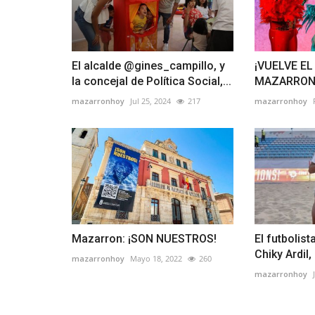
El alcalde @gines_campillo, y
¡VUELVE EL
la concejal de Política Social,...
MAZARRO
mazarronhoy
Jul 25, 2024
217
mazarronhoy
Mazarron: ¡SON NUESTROS!
El futbolis
Chiky Ardil
mazarronhoy
Mayo 18, 2022
260
mazarronhoy