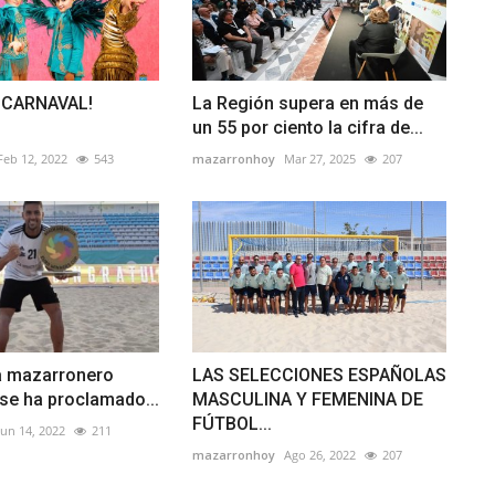
 CARNAVAL!
La Región supera en más de
N
un 55 por ciento la cifra de...
Feb 12, 2022
543
mazarronhoy
Mar 27, 2025
207
ta mazarronero
LAS SELECCIONES ESPAÑOLAS
, se ha proclamado...
MASCULINA Y FEMENINA DE
FÚTBOL...
Jun 14, 2022
211
mazarronhoy
Ago 26, 2022
207